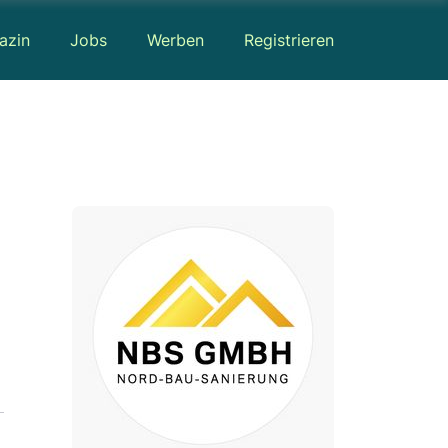
azin
Jobs
Werben
Registrieren