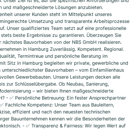
 Unser Ziel ist es, auf die spezifischen Anforderungen und
n und maßgeschneiderte Lösungen anzubieten.
enheit unserer Kunden steht im Mittelpunkt unseres
rmingerechte Umsetzung und transparente Arbeitsprozesse
f. Unser qualifiziertes Team setzt auf eine professionelle
 stets beste Ergebnisse zu garantieren. Überzeugen Sie
Ihr nächstes Bauvorhaben von der NBS GmbH realisieren.
ernehmen in Hamburg Zuverlässig. Kompetent. Regional.
ualität, Termintreue und persönliche Beratung im
t Sitz in Hamburg begleiten wir private, gewerbliche und
 unterschiedlichster Bauvorhaben – vom Einfamilienhaus
hsvollen Gewerbebauten. Unsere Leistungen decken alle
is zur Schlüsselübergabe. Ob Neubau, Sanierung,
Modernisierung – wir bieten Ihnen maßgeschneiderte
 - ✅ Persönliche Betreuung: Ein fester Ansprechpartner
- ✅ Fachliche Kompetenz: Unser Team aus Bauleitern,
zise, effizient und nach den neuesten technischen
urger Bauunternehmen kennen wir die Besonderheiten der
tektonisch. - ✅ Transparenz & Fairness: Wir legen Wert auf