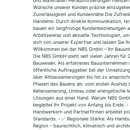
und Materialien Herausforderungen meistern.
Wünsche unserer Kunden präzise einzugehe
Zuverlässigkeit und Kundennähe Die Zufried
Handelns. Durch direkte Kommunikation, te
bauen wir langfristige Kundenbeziehungen au
Arbeitsweise und aktuelle Technologien, um
sich von unserer Expertise und lassen Sie 
Willkommen bei der NBS GmbH – Ihr Bauunt
Die NBS GmbH steht seit vielen Jahren für Q
Bauwesen. Als erfahrenes Bauunternehmen mi
öffentliche Auftraggeber bei der Umsetzung
über Altbausanierungen bis hin zu anspruc
Phasen des Bauens ab: vom ersten Aushub b
Kellersanierung, Umbau oder energetische 
Lösungen aus einer Hand. Warum NBS GmbH?
begleitet Ihr Projekt von Anfang bis Ende. 
Handwerkern und Partnerfirmen arbeitet prä
Standards. - ✅ Regionale Stärke: Als Hamb
Region – baurechtlich, klimatisch und archi