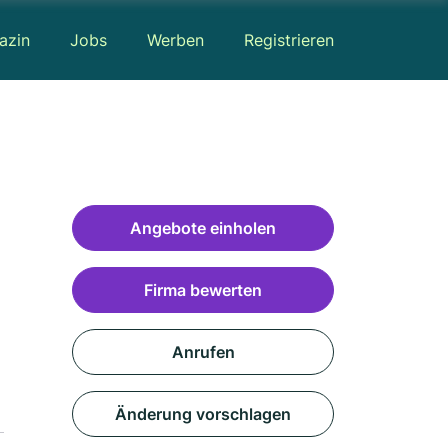
azin
Jobs
Werben
Registrieren
Angebote einholen
Firma bewerten
Anrufen
Änderung vorschlagen