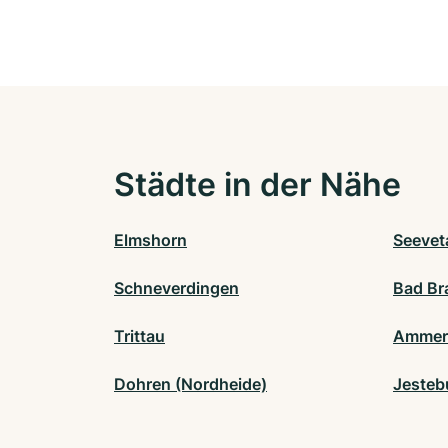
Städte in der Nähe
Elmshorn
Seevet
Schneverdingen
Bad Br
Trittau
Ammer
Dohren (Nordheide)
Jesteb