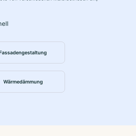
ell
Fassadengestaltung
Wärmedämmung