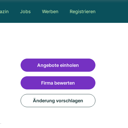
azin
Jobs
Werben
Registrieren
Angebote einholen
Firma bewerten
Änderung vorschlagen