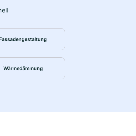
ell
Fassadengestaltung
Wärmedämmung