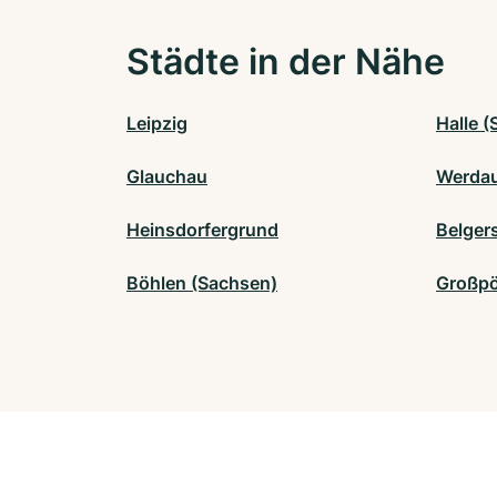
Städte in der Nähe
Leipzig
Halle (
Glauchau
Werda
Heinsdorfergrund
Belger
Böhlen (Sachsen)
Großp