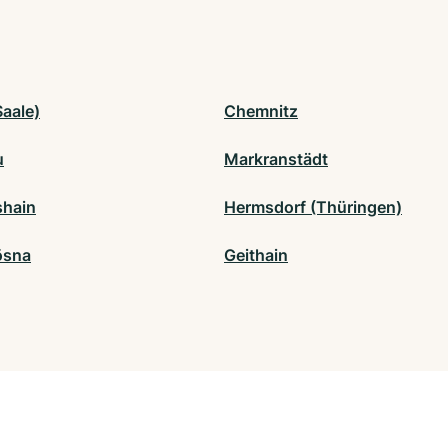
Saale)
Chemnitz
u
Markranstädt
shain
Hermsdorf (Thüringen)
ösna
Geithain