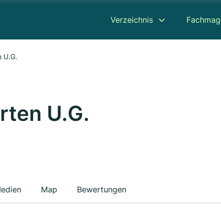
Verzeichnis
Fachmag
n U.G.
rten U.G.
edien
Map
Bewertungen