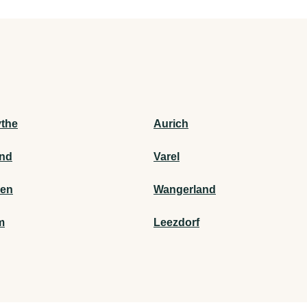
ythe
Aurich
and
Varel
gen
Wangerland
m
Leezdorf