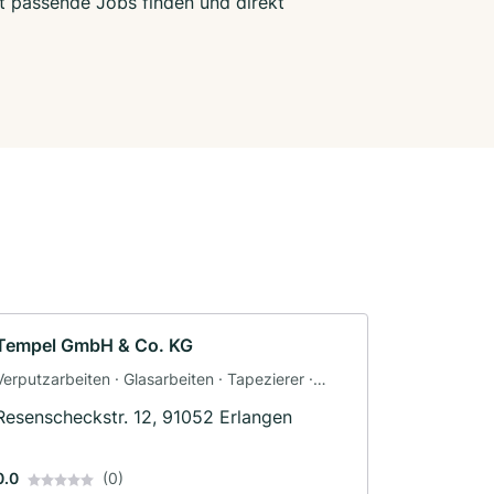
zt passende Jobs finden und direkt
Tempel GmbH & Co. KG
Verputzarbeiten · Glasarbeiten · Tapezierer ·
Maler · Maler und Tapezierarbeiten
Resenscheckstr. 12, 91052 Erlangen
0.0
(0)