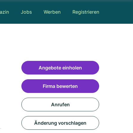
azin
Jobs
Werben
Registrieren
Angebote einholen
Firma bewerten
Anrufen
Änderung vorschlagen