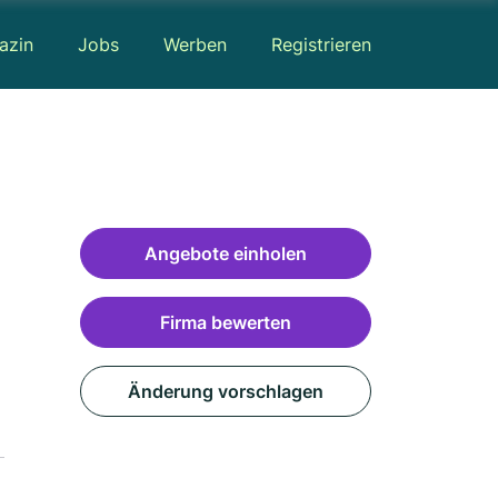
azin
Jobs
Werben
Registrieren
Angebote einholen
Firma bewerten
Änderung vorschlagen