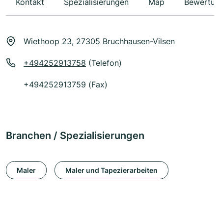
Kontakt
Spezialisierungen
Map
Bewertun
Wiethoop 23, 27305 Bruchhausen-Vilsen
+494252913758
(Telefon)
+494252913759 (Fax)
Branchen / Spezialisierungen
Maler
Maler und Tapezierarbeiten