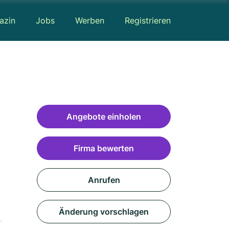
azin
Jobs
Werben
Registrieren
Angebote einholen
Firma bewerten
Anrufen
Änderung vorschlagen