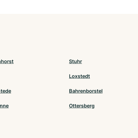
horst
Stuhr
Loxstedt
stede
Bahrenborstel
önne
Ottersberg