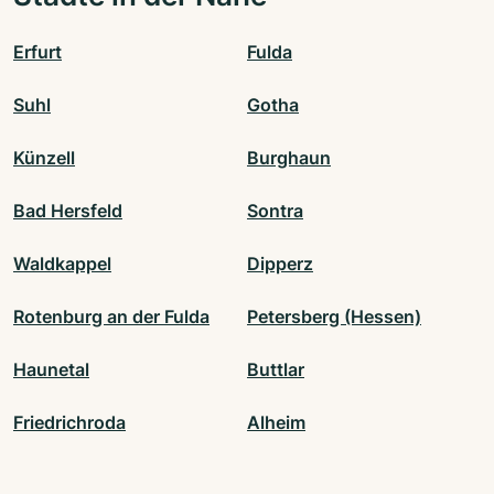
Erfurt
Fulda
Suhl
Gotha
Künzell
Burghaun
Bad Hersfeld
Sontra
Waldkappel
Dipperz
Rotenburg an der Fulda
Petersberg (Hessen)
Haunetal
Buttlar
Friedrichroda
Alheim