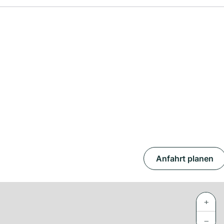
Anfahrt planen
+
−