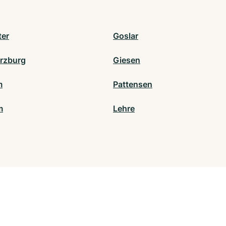
ter
Goslar
rzburg
Giesen
m
Pattensen
m
Lehre