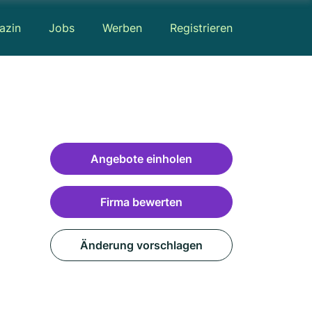
azin
Jobs
Werben
Registrieren
Angebote einholen
Firma bewerten
Änderung vorschlagen