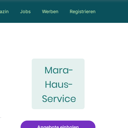
azin
Jobs
Werben
Registrieren
Angebote einholen