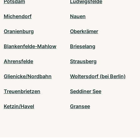
Potsdam
Ludwigsfelde
Michendorf
Nauen
Oranienburg
Oberkrämer
Blankenfelde-Mahlow
Brieselang
Ahrensfelde
Strausberg
Glienicke/Nordbahn
Woltersdorf (bei Berlin)
Treuenbrietzen
Seddiner See
Ketzin/Havel
Gransee