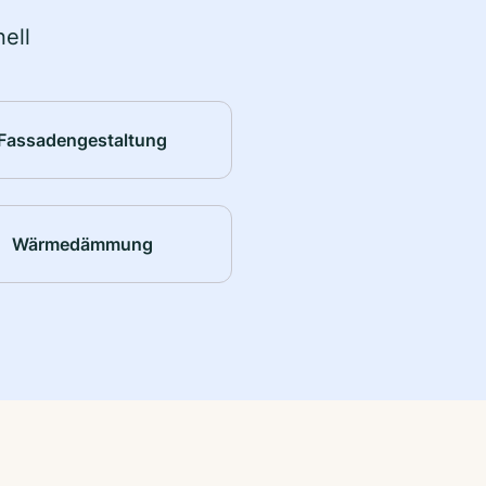
ell
Fassadengestaltung
Wärmedämmung