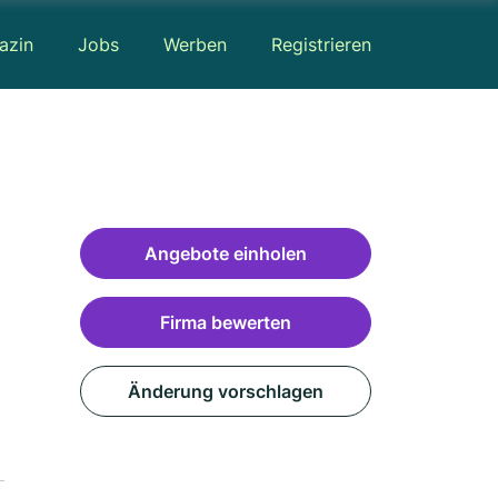
azin
Jobs
Werben
Registrieren
Angebote einholen
Firma bewerten
Änderung vorschlagen