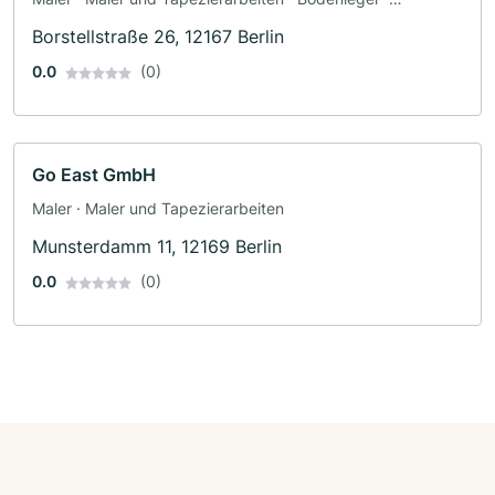
Fassadenarbeiten · Schimmelsanierung · Tapezierer ·
Borstellstraße 26, 12167 Berlin
Dämmung
0.0
(0)
Go East GmbH
Maler · Maler und Tapezierarbeiten
Munsterdamm 11, 12169 Berlin
0.0
(0)