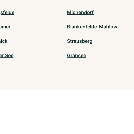
sfelde
Michendorf
ämer
Blankenfelde-Mahlow
ick
Strausberg
er See
Gransee