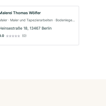
Malerei Thomas Wölfer
Maler · Maler und Tapezierarbeiten · Bodenleger
· Fassadenarbeiten · Schimmelsanierung ·
Heinsestraße 18, 13467 Berlin
Tapezierer · Dämmung
0.0
(0)