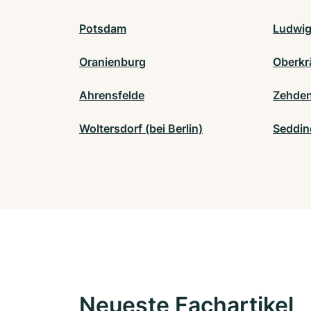
Potsdam
Ludwig
Oranienburg
Oberkr
Ahrensfelde
Zehden
Woltersdorf (bei Berlin)
Seddin
Neueste Fachartikel