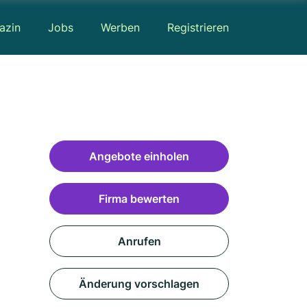
azin
Jobs
Werben
Registrieren
Angebote einholen
Firma bewerten
Anrufen
Änderung vorschlagen