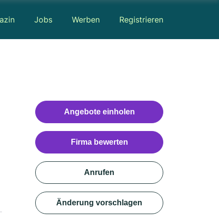
azin
Jobs
Werben
Registrieren
Angebote einholen
Firma bewerten
Anrufen
Änderung vorschlagen