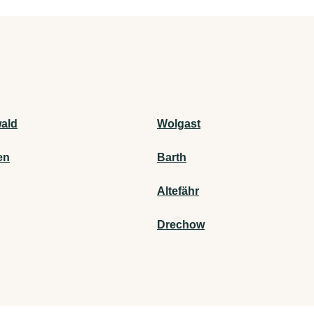
wald
Wolgast
en
Barth
Altefähr
Drechow