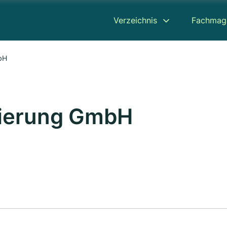
Verzeichnis
Fachmag
bH
ierung GmbH