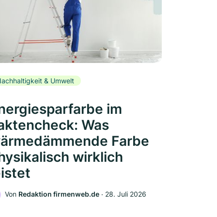
achhaltigkeit & Umwelt
nergiesparfarbe im
aktencheck: Was
ärmedämmende Farbe
hysikalisch wirklich
eistet
Von
Redaktion firmenweb.de
‧
28. Juli 2026