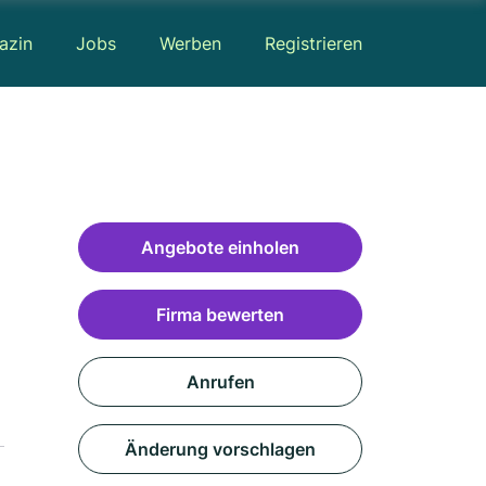
azin
Jobs
Werben
Registrieren
Angebote einholen
Firma bewerten
Anrufen
Änderung vorschlagen