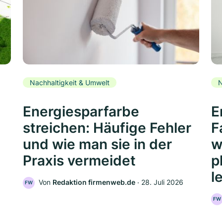
Nachhaltigkeit & Umwelt
N
Energiesparfarbe
E
streichen: Häufige Fehler
F
und wie man sie in der
w
Praxis vermeidet
p
l
Von
Redaktion firmenweb.de
‧
28. Juli 2026
FW
FW