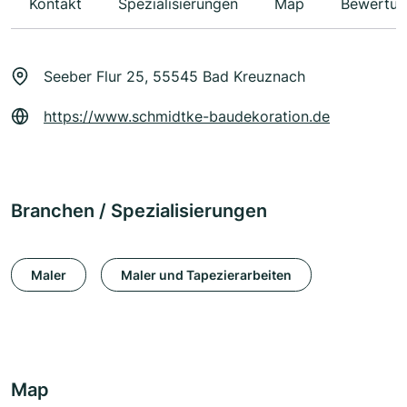
Kontakt
Spezialisierungen
Map
Bewertun
Seeber Flur 25, 55545 Bad Kreuznach
https://www.schmidtke-baudekoration.de
Branchen / Spezialisierungen
Maler
Maler und Tapezierarbeiten
Map