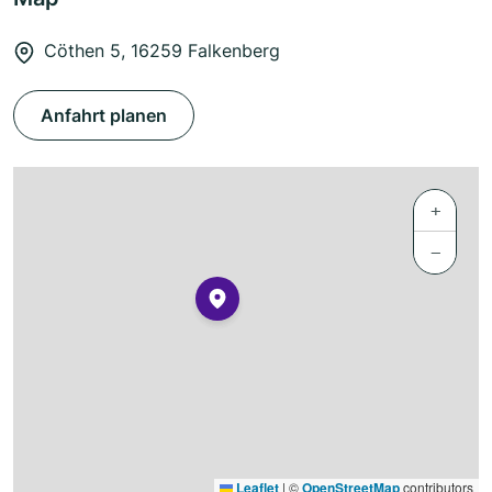
Cöthen 5, 16259 Falkenberg
Anfahrt planen
+
−
Leaflet
|
©
OpenStreetMap
contributors